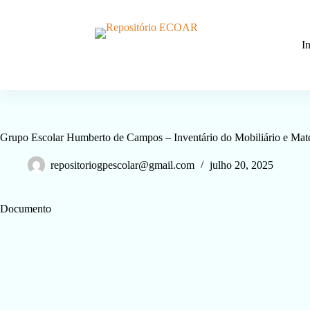
P
u
l
I
a
r
p
a
r
a
o
Grupo Escolar Humberto de Campos – Inventário do Mobiliário e Mater
c
o
n
repositoriogpescolar@gmail.com
julho 20, 2025
t
e
ú
Documento
d
o