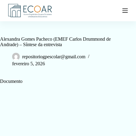
P
u
l
a
r
p
a
Alexandra Gomes Pacheco (EMEF Carlos Drummond de
r
Andrade) – Síntese da entrevista
a
o
repositoriogpescolar@gmail.com
c
fevereiro 5, 2026
o
n
t
Documento
e
ú
d
o