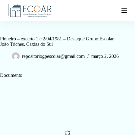
P
u
l
a
r
p
a
Pioneiro – excerto 1 e 2/04/1981 – Destaque Grupo Escolar
r
João Triches, Caxias do Sul
a
o
repositoriogpescolar@gmail.com
março 2, 2026
c
o
n
Documento
t
e
ú
d
o