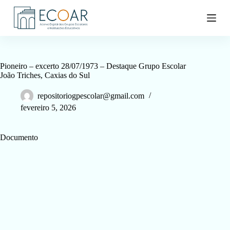
P
u
l
a
r
p
a
Pioneiro – excerto 28/07/1973 – Destaque Grupo Escolar
r
João Triches, Caxias do Sul
a
o
repositoriogpescolar@gmail.com
c
fevereiro 5, 2026
o
n
t
Documento
e
ú
d
o