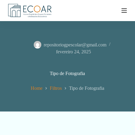
P
u
l
a
r
p
a
r
repositoriogpescolar@gmail.com
a
fevereiro 24, 2025
o
c
o
n
Tipo de Fotografia
t
e
ú
Home
Filtros
Tipo de Fotografia
d
o